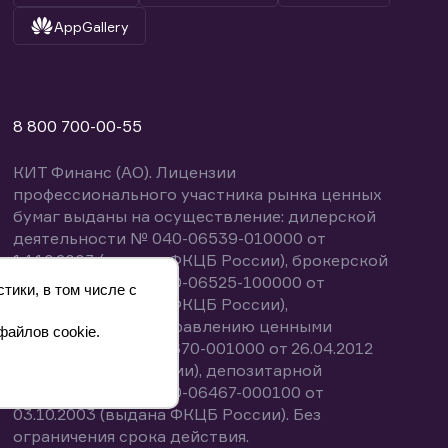
AppGallery
8 800 700-00-55
КИТ Финанс (АО). Лицензии
профессионального участника рынка ценных
бумаг выданы на осуществление: дилерской
деятельности № 040-06539-010000 от
14.10.2003 (выдана ФКЦБ России), брокерской
деятельности № 040-06525-100000 от
тики, в том числе с
14.10.2003 (выдана ФКЦБ России),
деятельности по управлению ценными
файлов cookie.
бумагами № 040-13670-001000 от 26.04.2012
(выдана ФСФР России), депозитарной
деятельности № 040-06467-000100 от
03.10.2003 (выдана ФКЦБ России). Без
ограничения срока действия.