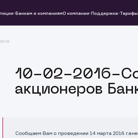
тиции
Банкам и компаниям
О компании
Поддержка
Тарифы
еров
Полезные ссылки
Полезные ссылки
Документы
Документы
QUIK
Вопросы и ответы
Реквизиты
10-02-2016-С
акционеров Бан
Сообщаем Вам о проведении 14 марта 2016 г.вн