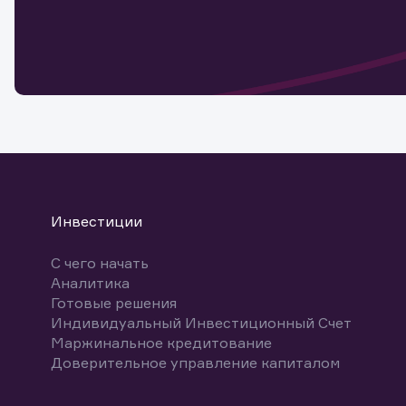
Обр
Обр
Заяв
для 
мате
Спасибо
бума
Ваше об
Спасибо!
ближайш
указ
може
Скачат
Инвестиции
С чего начать
Аналитика
Готовые решения
Индивидуальный Инвестиционный Счет
Маржинальное кредитование
Доверительное управление капиталом