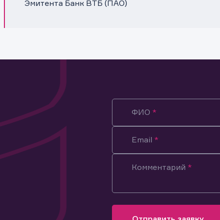
Эмитента Банк ВТБ (ПАО)
ФИО
Email
Комментарий
ация предназначена только для клиентов, владеющих
ми эмитента.
оящим подтверждаю, что обладаю всеми необходимыми полно
Отправить заявку