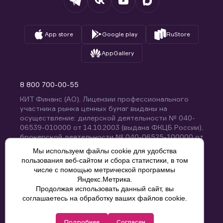
App store
Google play
RuStore
AppGallery
8 800 700-00-55
КИТ Финанс (АО). Лицензии профессионального
участника рынка ценных бумаг выданы на
осуществление: дилерской деятельности № 040-
06539-010000 от 14.10.2003 (выдана ФКЦБ России),
брокерской деятельности № 040-06525-100000 от
14.10.2003 (выдана ФКЦБ России), деятельности по
Мы используем файлы cookie для удобства
управлению ценными бумагами № 040-13670-
пользования веб-сайтом и сбора статистики, в том
001000 от 26.04.2012 (выдана ФСФР России),
числе с помощью метрической программы
депозитарной деятельности № 040-06467-000100
Яндекс.Метрика.
от 03.10.2003 (выдана ФКЦБ России). Без
Продолжая использовать данный сайт, вы
ограничения срока действия.
8 800 700-00-55
соглашаетесь на обработку ваших файлов cookie.
Политика конфиденциальности
Подробнее
Согласен