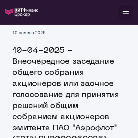
В
10 апреля 2025
Войти
Стать клиентом
Л
10-04-2025 -
В
В
В
инвестиции
Внеочередное заседание
банкам и компаниям
о компании
общего собрания
поддержка
и
о 
п
тарифы
акционеров или заочное
с 
н
и
г
к
т
голосование для принятия
ан
ка
н
и
п
ба
решений общим
м
у
во
до
р
собранием акционеров
о
д
эмитента ПАО "Аэрофлот"