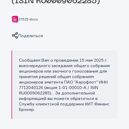
(ISIN RU0009062285)
27525.docx
Поделиться
Сообщаем Вам о проведении 15 мая 2025 г.
Копировать ссылку
внеочередного заседания общего собрания
акционеров или заочного голосования для
принятия решений общим собранием
акционеров эмитента ПАО "Аэрофлот" ИНН
7712040126 (акция 1-01-00010-A / ISIN
RU0009062285). . За дополнительной
информацией вы можете обратиться в
Службу клиентской поддержки КИТ Финанс
Брокер.