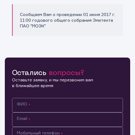
Сообщаем Вам о проведении 01 июня 2017 г.
Копировать ссылку
11:00 годового общего собрания Эмитента
ПАО "МОЭК"
Остались
вопросы?
Оставьте заявку, и мы перезвоним вам
в ближайшее время
ФИО
Email
Мобильный телефон