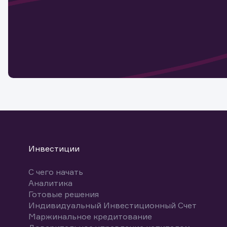
Наст
Обр
Обр
Заяв
для 
мате
Спасибо
бума
Ваше об
Спасибо!
ближайш
указ
може
Скачат
Инвестиции
С чего начать
Аналитика
Готовые решения
Индивидуальный Инвестиционный Счет
Маржинальное кредитование