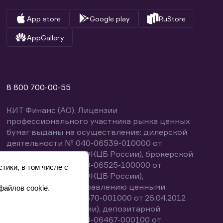
App store
Google play
RuStore
AppGallery
8 800 700-00-55
КИТ Финанс (АО). Лицензии
профессионального участника рынка ценных
бумаг выданы на осуществление: дилерской
деятельности № 040-06539-010000 от
14.10.2003 (выдана ФКЦБ России), брокерской
деятельности № 040-06525-100000 от
тики, в том числе с
14.10.2003 (выдана ФКЦБ России),
деятельности по управлению ценными
файлов cookie.
бумагами № 040-13670-001000 от 26.04.2012
(выдана ФСФР России), депозитарной
деятельности № 040-06467-000100 от