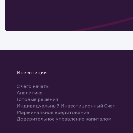
Обр
Обр
Заяв
для 
мате
Спасибо
бума
Ваше об
Спасибо!
ближайш
указ
може
Скачат
Инвестиции
С чего начать
Аналитика
Готовые решения
Индивидуальный Инвестиционный Счет
Маржинальное кредитование
Доверительное управление капиталом