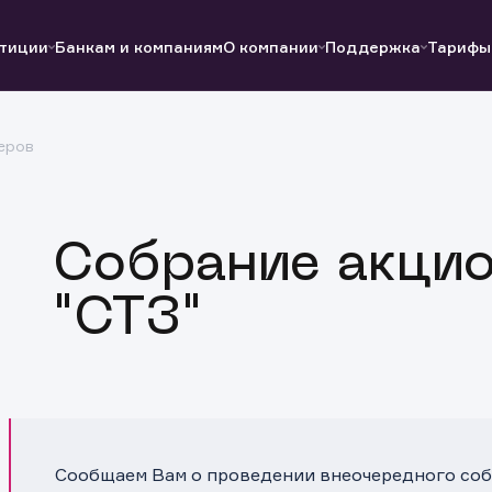
тиции
Банкам и компаниям
О компании
Поддержка
Тарифы
еров
Полезные ссылки
Полезные ссылки
Документы
Документы
QUIK
Вопросы и ответы
Реквизиты
Собрание акци
"СТЗ"
Сообщаем Вам о проведении внеочередного соб