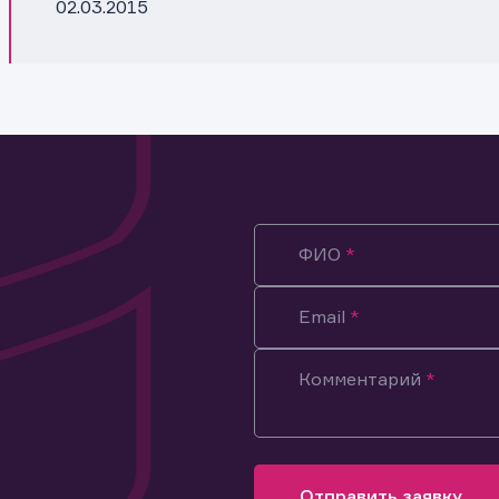
02.03.2015
ФИО
Email
Комментарий
ация предназначена только для клиентов, владеющих
ми эмитента.
оящим подтверждаю, что обладаю всеми необходимыми полно
Отправить заявку