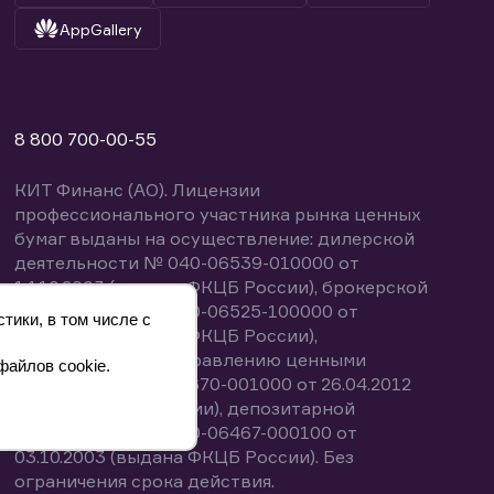
AppGallery
8 800 700-00-55
КИТ Финанс (АО). Лицензии
профессионального участника рынка ценных
бумаг выданы на осуществление: дилерской
деятельности № 040-06539-010000 от
14.10.2003 (выдана ФКЦБ России), брокерской
деятельности № 040-06525-100000 от
тики, в том числе с
14.10.2003 (выдана ФКЦБ России),
деятельности по управлению ценными
файлов cookie.
бумагами № 040-13670-001000 от 26.04.2012
(выдана ФСФР России), депозитарной
деятельности № 040-06467-000100 от
03.10.2003 (выдана ФКЦБ России). Без
ограничения срока действия.