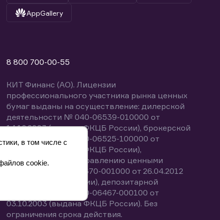
AppGallery
8 800 700-00-55
КИТ Финанс (АО). Лицензии
профессионального участника рынка ценных
бумаг выданы на осуществление: дилерской
деятельности № 040-06539-010000 от
14.10.2003 (выдана ФКЦБ России), брокерской
деятельности № 040-06525-100000 от
тики, в том числе с
14.10.2003 (выдана ФКЦБ России),
деятельности по управлению ценными
файлов cookie.
бумагами № 040-13670-001000 от 26.04.2012
(выдана ФСФР России), депозитарной
деятельности № 040-06467-000100 от
03.10.2003 (выдана ФКЦБ России). Без
ограничения срока действия.