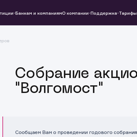
тиции
Банкам и компаниям
О компании
Поддержка
Тарифы
еров
Полезные ссылки
Полезные ссылки
Документы
Документы
QUIK
Вопросы и ответы
Реквизиты
Собрание акци
"Волгомост"
Сообщаем Вам о проведении годового собрани