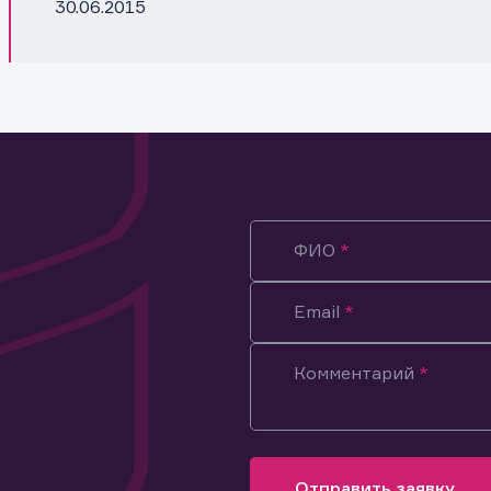
30.06.2015
ФИО
Email
Комментарий
ация предназначена только для клиентов, владеющих
ми эмитента.
оящим подтверждаю, что обладаю всеми необходимыми полно
Отправить заявку