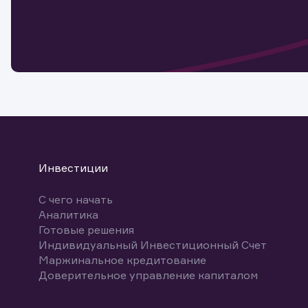
Обр
Обр
Заяв
для 
мате
Спасибо
бума
Ваше об
Спасибо!
ближайш
указ
може
Скачат
Инвестиции
С чего начать
Аналитика
Готовые решения
Индивидуальный Инвестиционный Счет
Маржинальное кредитование
Доверительное управление капиталом