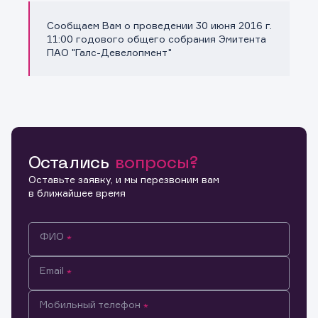
Сообщаем Вам о проведении 30 июня 2016 г.
Копировать ссылку
11:00 годового общего собрания Эмитента
ПАО "Галс-Девелопмент"
Остались
вопросы?
Оставьте заявку, и мы перезвоним вам
в ближайшее время
ФИО
Email
Мобильный телефон