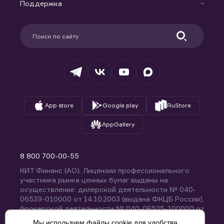
Доверительное управление капиталом
Поддержка
Контакты
Карьера в компании
Поддержка
Партнерам
Информация для клиентов
Удостоверяющий центр
Техническая поддержка
Раскрытие обязательной информации
Налогообложение
Депозитарий
База знаний
Вопросы и ответы
App store
Google play
RuStore
AppGallery
8 800 700-00-55
КИТ Финанс (АО). Лицензии профессионального
участника рынка ценных бумаг выданы на
осуществление: дилерской деятельности № 040-
06539-010000 от 14.10.2003 (выдана ФКЦБ России),
брокерской деятельности № 040-06525-100000 от
14.10.2003 (выдана ФКЦБ России), деятельности по
Мы используем файлы cookie для удобства