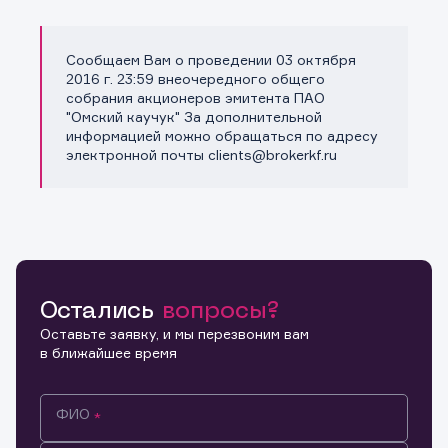
Сообщаем Вам о проведении 03 октября
Копировать ссылку
2016 г. 23:59 внеочередного общего
собрания акционеров эмитента ПАО
"Омский каучук" За дополнительной
информацией можно обращаться по адресу
электронной почты clients@brokerkf.ru
Остались
вопросы?
Оставьте заявку, и мы перезвоним вам
в ближайшее время
ФИО