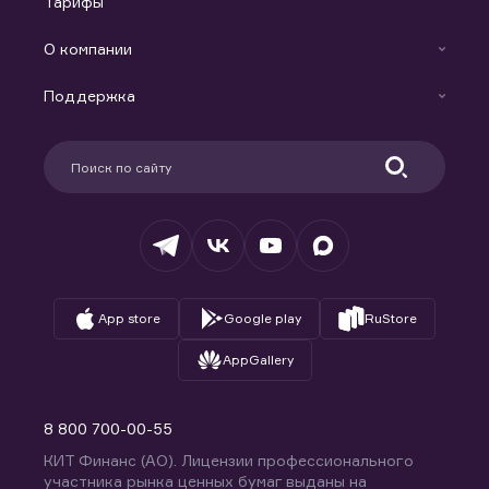
Тарифы
Аналитика
Готовые решения
Индивидуальный Инвестиционный Счет
О компании
Маржинальное кредитование
Новости
Доверительное управление капиталом
Поддержка
Контакты
Карьера в компании
Поддержка
Партнерам
Информация для клиентов
Удостоверяющий центр
Техническая поддержка
Раскрытие обязательной информации
Налогообложение
Депозитарий
База знаний
Вопросы и ответы
App store
Google play
RuStore
AppGallery
8 800 700-00-55
КИТ Финанс (АО). Лицензии профессионального
участника рынка ценных бумаг выданы на