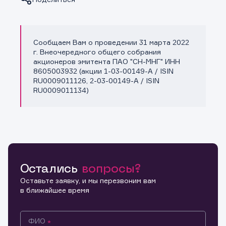
Сообщаем Вам о проведении 31 марта 2022
Копировать ссылку
г. Внеочередного общего собрания
акционеров эмитента ПАО "СН-МНГ" ИНН
8605003932 (акции 1-03-00149-A / ISIN
RU0009011126, 2-03-00149-A / ISIN
RU0009011134)
Остались
вопросы?
Оставьте заявку, и мы перезвоним вам
в ближайшее время
ФИО