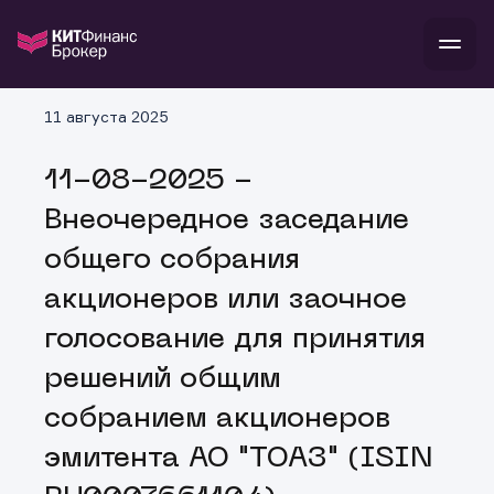
В
11 августа 2025
Войти
Стать клиентом
Л
11-08-2025 -
В
В
В
инвестиции
Внеочередное заседание
банкам и компаниям
о компании
общего собрания
поддержка
и
о 
п
тарифы
акционеров или заочное
с 
н
и
г
к
т
голосование для принятия
ан
ка
н
и
п
ба
решений общим
м
у
во
до
р
собранием акционеров
о
д
эмитента АО "ТОАЗ" (ISIN