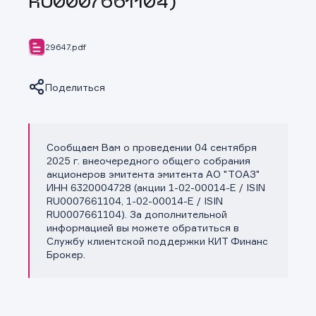
RU0007661104)
29647.pdf
Поделиться
Сообщаем Вам о проведении 04 сентября
Копировать ссылку
2025 г. внеочередного общего собрания
акционеров эмитента эмитента АО "ТОАЗ"
ИНН 6320004728 (акции 1-02-00014-E / ISIN
RU0007661104, 1-02-00014-E / ISIN
RU0007661104). За дополнительной
информацией вы можете обратиться в
Службу клиентской поддержки КИТ Финанс
Брокер.