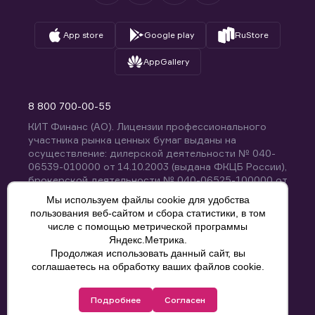
App store
Google play
RuStore
AppGallery
8 800 700-00-55
КИТ Финанс (АО). Лицензии профессионального
участника рынка ценных бумаг выданы на
осуществление: дилерской деятельности № 040-
06539-010000 от 14.10.2003 (выдана ФКЦБ России),
брокерской деятельности № 040-06525-100000 от
14.10.2003 (выдана ФКЦБ России), деятельности по
Мы используем файлы cookie для удобства
управлению ценными бумагами № 040-13670-
пользования веб-сайтом и сбора статистики, в том
001000 от 26.04.2012 (выдана ФСФР России),
числе с помощью метрической программы
депозитарной деятельности № 040-06467-000100
Яндекс.Метрика.
от 03.10.2003 (выдана ФКЦБ России). Без
Продолжая использовать данный сайт, вы
ограничения срока действия.
8 800 700-00-55
соглашаетесь на обработку ваших файлов cookie.
Политика конфиденциальности
Подробнее
Согласен
© КИТ Финанс (АО), 2000-2025