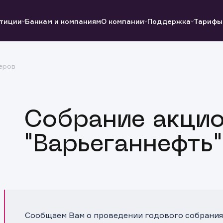
тиции
Банкам и компаниям
О компании
Поддержка
Тарифы
еров
Полезные ссылки
Полезные ссылки
Документы
Документы
QUIK
Вопросы и ответы
Реквизиты
Собрание акци
"Варьеганнефть"
Сообщаем Вам о проведении годового собрания 