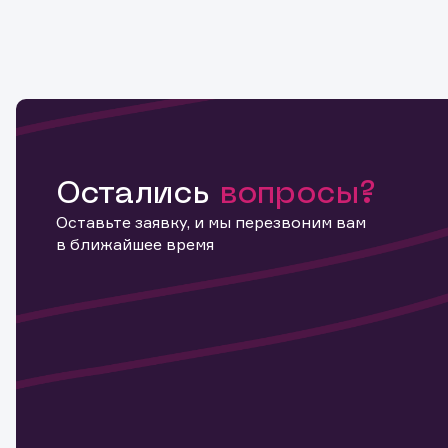
Остались
вопросы?
Оставьте заявку, и мы перезвоним вам
в ближайшее время
Информ
актива
Наст
Обр
для 