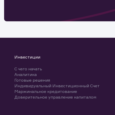
Обр
Заяв
мате
Спасибо
бума
Ваше об
Спасибо!
ближайш
указ
може
Скачат
Инвестиции
С чего начать
Аналитика
Готовые решения
Индивидуальный Инвестиционный Счет
Маржинальное кредитование
Доверительное управление капиталом