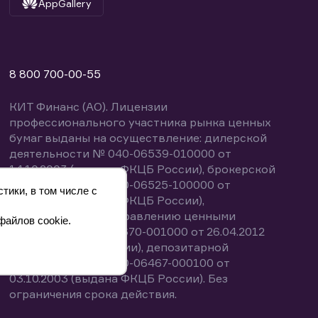
AppGallery
8 800 700-00-55
КИТ Финанс (АО). Лицензии
профессионального участника рынка ценных
бумаг выданы на осуществление: дилерской
деятельности № 040-06539-010000 от
14.10.2003 (выдана ФКЦБ России), брокерской
деятельности № 040-06525-100000 от
тики, в том числе с
14.10.2003 (выдана ФКЦБ России),
деятельности по управлению ценными
файлов cookie.
бумагами № 040-13670-001000 от 26.04.2012
(выдана ФСФР России), депозитарной
деятельности № 040-06467-000100 от
03.10.2003 (выдана ФКЦБ России). Без
ограничения срока действия.