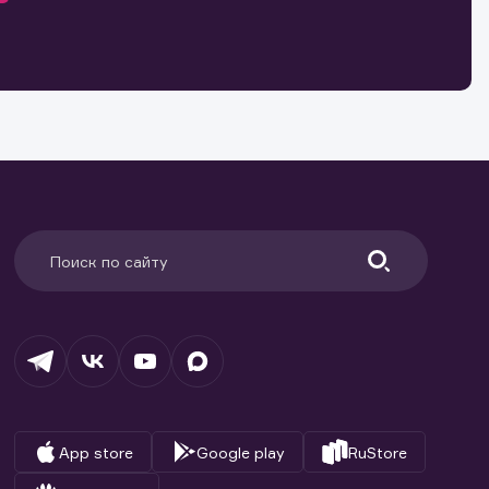
и.
о ценным
ранение
и.
App store
Google play
RuStore