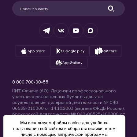
Партнерам
Информация для клиентов
Удостоверяющий центр
Техническая поддержка
Раскрытие обязательной информации
Налогообложение
Депозитарий
База знаний
Вопросы и ответы
App store
Google play
RuStore
AppGallery
8 800 700-00-55
КИТ Финанс (АО). Лицензии профессионального
участника рынка ценных бумаг выданы на
осуществление: дилерской деятельности № 040-
06539-010000 от 14.10.2003 (выдана ФКЦБ России),
брокерской деятельности № 040-06525-100000 от
14.10.2003 (выдана ФКЦБ России), деятельности по
Мы используем файлы cookie для удобства
управлению ценными бумагами № 040-13670-
пользования веб-сайтом и сбора статистики, в том
001000 от 26.04.2012 (выдана ФСФР России),
числе с помощью метрической программы