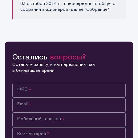
03 октября 2014 г. . внеочередного общего
собрания акционеров (далее "Собрание")
Остались
вопросы?
Оставьте заявку, и мы перезвоним вам
в ближайшее время
ФИО
Email
Мобильный телефон
Информация предназначена только для клиентов,
Комментарий
владеющих активами эмитента.