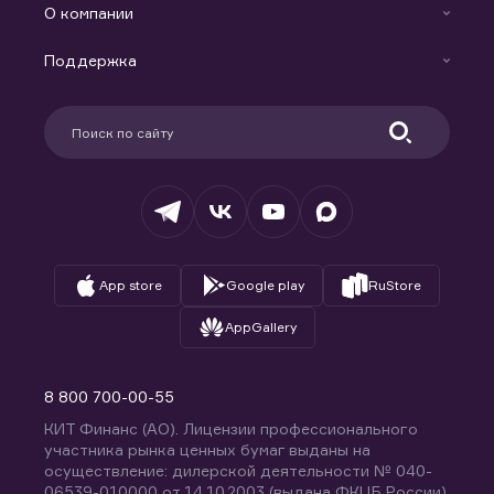
Индивидуальный Инвестиционный Счет
О компании
Маржинальное кредитование
Новости
Доверительное управление капиталом
Поддержка
Контакты
Карьера в компании
Поддержка
Партнерам
Информация для клиентов
Удостоверяющий центр
Техническая поддержка
Раскрытие обязательной информации
Налогообложение
Депозитарий
База знаний
Вопросы и ответы
App store
Google play
RuStore
AppGallery
8 800 700-00-55
КИТ Финанс (АО). Лицензии профессионального
участника рынка ценных бумаг выданы на
осуществление: дилерской деятельности № 040-
06539-010000 от 14.10.2003 (выдана ФКЦБ России),