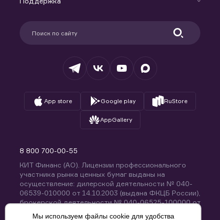
Поддержка
Контакты
Карьера в компании
Поддержка
Партнерам
Информация для клиентов
Удостоверяющий центр
Техническая поддержка
Раскрытие обязательной информации
Налогообложение
Депозитарий
База знаний
Вопросы и ответы
App store
Google play
RuStore
AppGallery
8 800 700-00-55
КИТ Финанс (АО). Лицензии профессионального
участника рынка ценных бумаг выданы на
осуществление: дилерской деятельности № 040-
06539-010000 от 14.10.2003 (выдана ФКЦБ России),
брокерской деятельности № 040-06525-100000 от
14.10.2003 (выдана ФКЦБ России), деятельности по
Мы используем файлы cookie для удобства