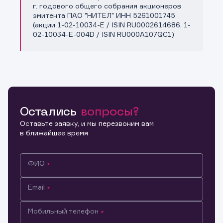
Копировать ссылку
г. годового общего собрания акционеров
эмитента ПАО "НИТЕЛ" ИНН 5261001745
(акции 1-02-10034-E / ISIN RU0002614686, 1-
02-10034-E-004D / ISIN RU000A107QC1)
Остались
вопросы?
Оставьте заявку, и мы перезвоним вам
в ближайшее время
ФИО
Email
Мобильный телефон