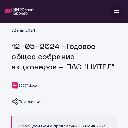
В
12 мая 2024
Войти
Стать клиентом
Л
12-05-2024 -Годовое
В
В
В
инвестиции
общее собрание
банкам и компаниям
о компании
акционеров - ПАО "НИТЕЛ"
поддержка
и
о 
п
тарифы
с 
н
и
г
к
т
23657.docx
ан
ка
н
и
п
ба
м
у
во
Поделиться
до
р
о
д
Сообщаем Вам о проведении 06 июня 2024