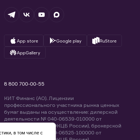
App store
Google play
RuStore
AppGallery
8 800 700-00-55
КИТ Финанс (АО). Лицензии
профессионального участника рынка ценных
бумаг выданы на осуществление: дилерской
деятельности № 040-06539-010000 от
14.10.2003 (выдана ФКЦБ России), брокерской
деятельности № 040-06525-100000 от
тики, в том числе с
14.10.2003 (выдана ФКЦБ России),