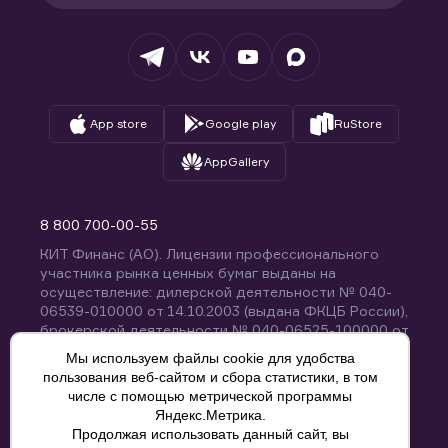
Раскрытие обязательной информации
Налогообложение
Депозитарий
База знаний
Вопросы и ответы
App store
Google play
RuStore
AppGallery
8 800 700-00-55
КИТ Финанс (АО). Лицензии профессионального
участника рынка ценных бумаг выданы на
осуществление: дилерской деятельности № 040-
06539-010000 от 14.10.2003 (выдана ФКЦБ России),
брокерской деятельности № 040-06525-100000 от
14.10.2003 (выдана ФКЦБ России), деятельности по
Мы используем файлы cookie для удобства
управлению ценными бумагами № 040-13670-
пользования веб-сайтом и сбора статистики, в том
001000 от 26.04.2012 (выдана ФСФР России),
числе с помощью метрической программы
депозитарной деятельности № 040-06467-000100
Яндекс.Метрика.
от 03.10.2003 (выдана ФКЦБ России). Без
Продолжая использовать данный сайт, вы
ограничения срока действия.