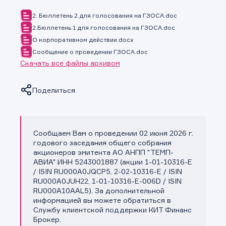
2. Бюллетень 2 для голосования на ГЗОСА.doc
2.Бюллетень 1 для голосования на ГЗОСА.doc
О корпоративном действии.docx
Сообщение о проведении ГЗОСА.doc
Скачать все файлы архивом
Поделиться
Сообщаем Вам о проведении 02 июня 2026 г.
Копировать ссылку
годового заседания общего собрания
акционеров эмитента АО АНПП "ТЕМП-
АВИА" ИНН 5243001887 (акции 1-01-10316-E
/ ISIN RU000A0JQCP5, 2-02-10316-E / ISIN
RU000A0JUH22, 1-01-10316-E-006D / ISIN
RU000A10AAL5). За дополнительной
информацией вы можете обратиться в
Службу клиентской поддержки КИТ Финанс
Брокер.