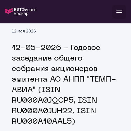
В
12 мая 2026
Войти
Стать клиентом
Л
12-05-2026 - Годовое
В
В
В
инвестиции
заседание общего
банкам и компаниям
о компании
собрания акционеров
поддержка
и
о 
п
тарифы
эмитента АО АНПП "ТЕМП-
с 
н
и
г
к
т
АВИА" (ISIN
ан
ка
н
и
п
ба
RU000A0JQCP5, ISIN
м
у
во
до
р
RU000A0JUH22, ISIN
о
д
RU000A10AAL5)