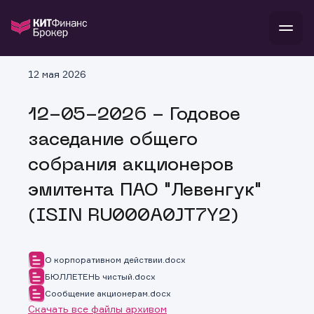
В
12 мая 2026
Войти
Стать клиентом
Л
12-05-2026 - Годовое
В
В
В
инвестиции
заседание общего
банкам и компаниям
о компании
собрания акционеров
поддержка
и
о 
п
тарифы
эмитента ПАО "Левенгук"
с 
н
и
г
к
т
(ISIN RU000A0JT7Y2)
ан
ка
н
и
п
ба
м
у
во
до
р
О корпоративном действии.docx
о
д
БЮЛЛЕТЕНЬ чистый.docx
Сообщение акционерам.docx
Скачать все файлы архивом