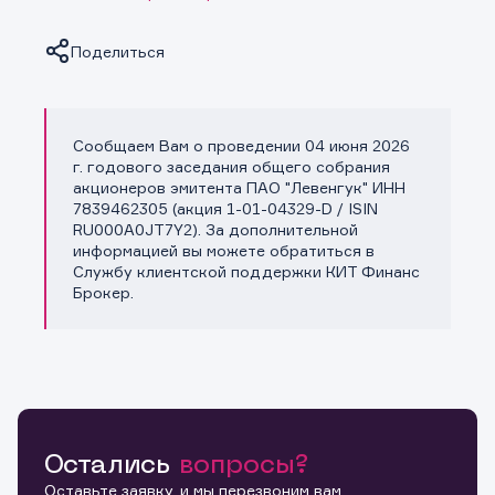
Поделиться
Сообщаем Вам о проведении 04 июня 2026
Копировать ссылку
г. годового заседания общего собрания
акционеров эмитента ПАО "Левенгук" ИНН
7839462305 (акция 1-01-04329-D / ISIN
RU000A0JT7Y2). За дополнительной
информацией вы можете обратиться в
Службу клиентской поддержки КИТ Финанс
Брокер.
Остались
вопросы?
Оставьте заявку, и мы перезвоним вам