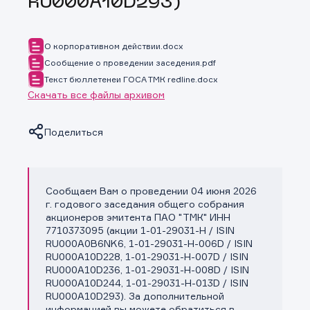
RU000A10D293)
О корпоративном действии.docx
Сообщение о проведении заседения.pdf
Текст бюллетенеи ГОСА ТМК redline.docx
Скачать все файлы архивом
Поделиться
Сообщаем Вам о проведении 04 июня 2026
Копировать ссылку
г. годового заседания общего собрания
акционеров эмитента ПАО "ТМК" ИНН
7710373095 (акции 1-01-29031-H / ISIN
RU000A0B6NK6, 1-01-29031-H-006D / ISIN
RU000A10D228, 1-01-29031-H-007D / ISIN
RU000A10D236, 1-01-29031-H-008D / ISIN
RU000A10D244, 1-01-29031-H-013D / ISIN
RU000A10D293). За дополнительной
информацией вы можете обратиться в