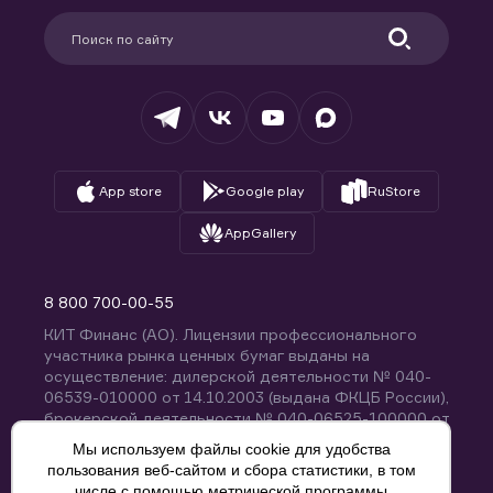
Партнерам
Информация для клиентов
Удостоверяющий центр
Техническая поддержка
Раскрытие обязательной информации
Налогообложение
Депозитарий
База знаний
Вопросы и ответы
App store
Google play
RuStore
AppGallery
8 800 700-00-55
КИТ Финанс (АО). Лицензии профессионального
участника рынка ценных бумаг выданы на
осуществление: дилерской деятельности № 040-
06539-010000 от 14.10.2003 (выдана ФКЦБ России),
брокерской деятельности № 040-06525-100000 от
14.10.2003 (выдана ФКЦБ России), деятельности по
Мы используем файлы cookie для удобства
управлению ценными бумагами № 040-13670-
пользования веб-сайтом и сбора статистики, в том
001000 от 26.04.2012 (выдана ФСФР России),
числе с помощью метрической программы