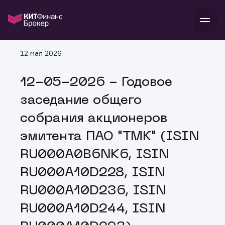
В
12 мая 2026
Войти
Стать клиентом
Л
12-05-2026 - Годовое
В
В
В
инвестиции
заседание общего
банкам и компаниям
о компании
собрания акционеров
поддержка
и
о 
п
тарифы
эмитента ПАО "ТМК" (ISIN
с 
н
и
г
к
т
RU000A0B6NK6, ISIN
ан
ка
н
и
п
ба
RU000A10D228, ISIN
м
у
во
до
р
RU000A10D236, ISIN
о
д
RU000A10D244, ISIN