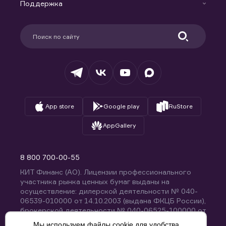
Доверительное управление капиталом
Поддержка
Контакты
Карьера в компании
Поддержка
Партнерам
Информация для клиентов
Удостоверяющий центр
Техническая поддержка
Раскрытие обязательной информации
Налогообложение
Депозитарий
База знаний
Вопросы и ответы
App store
Google play
RuStore
AppGallery
8 800 700-00-55
КИТ Финанс (АО). Лицензии профессионального
участника рынка ценных бумаг выданы на
осуществление: дилерской деятельности № 040-
06539-010000 от 14.10.2003 (выдана ФКЦБ России),
брокерской деятельности № 040-06525-100000 от
14.10.2003 (выдана ФКЦБ России), деятельности по
Мы используем файлы cookie для удобства