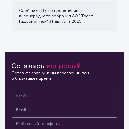
Сообщаем Вам о проведении
Копировать ссылку
внеочередного собрания АО "Трест
Гидромонтаж" 31 августа 2015 г.
Остались
вопросы?
Оставьте заявку, и мы перезвоним вам
в ближайшее время
ФИО
Email
Мобильный телефон