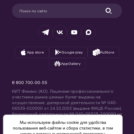
Партнерам
Информация для клиентов
Удостоверяющий центр
Техническая поддержка
Раскрытие обязательной информации
Налогообложение
Депозитарий
База знаний
Вопросы и ответы
App store
Google play
RuStore
AppGallery
8 800 700-00-55
КИТ Финанс (АО). Лицензии профессионального
участника рынка ценных бумаг выданы на
осуществление: дилерской деятельности № 040-
06539-010000 от 14.10.2003 (выдана ФКЦБ России),
брокерской деятельности № 040-06525-100000 от
14.10.2003 (выдана ФКЦБ России), деятельности по
Мы используем файлы cookie для удобства
управлению ценными бумагами № 040-13670-
пользования веб-сайтом и сбора статистики, в том
001000 от 26.04.2012 (выдана ФСФР России),
числе с помощью метрической программы