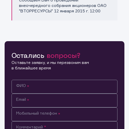
Копировать ссылку
внеочередного собрания акционеров ОАО
"ВТОРРЕСУРСЫ" 12 января 2015 г. 12:00
Остались
вопросы?
Оставьте заявку, и мы перезвоним вам
в ближайшее время
ФИО
Email
Мобильный телефон
Информация предназначена только для клиентов,
Комментарий