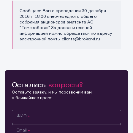
Сообщаем Вам о проведении 30 декабря
Копировать ссылку
2016 г. 18:00 внеочередного общего
собрания акционеров эмитента АО
"Томскоблгаз" За дополнительной
информацией можно обращаться по адресу
электронной почты clients@brokerkf.ru
Остались
вопросы?
Оставьте заявку, и мы перезвоним вам
в ближайшее время
ФИО
Email