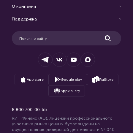
Готовые решения
Индивидуальный Инвестиционный Счет
О компании
Маржинальное кредитование
Новости
Доверительное управление капиталом
Поддержка
Контакты
Карьера в компании
Поддержка
Партнерам
Информация для клиентов
Удостоверяющий центр
Техническая поддержка
Раскрытие обязательной информации
Налогообложение
Депозитарий
База знаний
Вопросы и ответы
App store
Google play
RuStore
AppGallery
8 800 700-00-55
КИТ Финанс (АО). Лицензии профессионального
участника рынка ценных бумаг выданы на
осуществление: дилерской деятельности № 040-