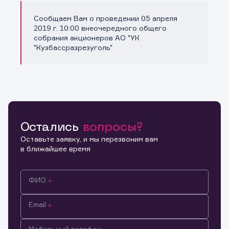
Сообщаем Вам о проведении 05 апреля
Копировать ссылку
2019 г. 10:00 внеочередного общего
собрания акционеров АО "УК
"Кузбассразрезуголь"
Остались
вопросы?
Оставьте заявку, и мы перезвоним вам
в ближайшее время
ФИО
Email
Мобильный телефон