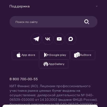
Маржинальное кредитование
Новости
Доверительное управление капиталом
Поддержка
Контакты
Карьера в компании
Поддержка
Партнерам
Информация для клиентов
Удостоверяющий центр
Техническая поддержка
Раскрытие обязательной информации
Налогообложение
Депозитарий
База знаний
Вопросы и ответы
App store
Google play
RuStore
AppGallery
8 800 700-00-55
КИТ Финанс (АО). Лицензии профессионального
участника рынка ценных бумаг выданы на
осуществление: дилерской деятельности № 040-
06539-010000 от 14.10.2003 (выдана ФКЦБ России),
брокерской деятельности № 040-06525-100000 от