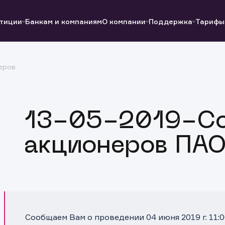
тиции
Банкам и компаниям
О компании
Поддержка
Тарифы
еров
Полезные ссылки
Полезные ссылки
Документы
Документы
QUIK
Вопросы и ответы
Реквизиты
13-05-2019-С
акционеров ПАО
Сообщаем Вам о проведении 04 июня 2019 г. 11: