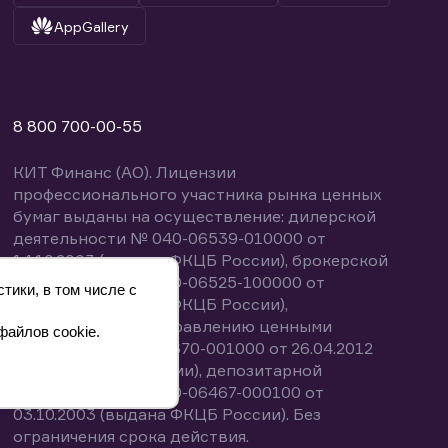
AppGallery
8 800 700-00-55
КИТ Финанс (АО). Лицензии
профессионального участника рынка ценных
бумаг выданы на осуществление: дилерской
деятельности № 040-06539-010000 от
14.10.2003 (выдана ФКЦБ России), брокерской
деятельности № 040-06525-100000 от
тики, в том числе с
14.10.2003 (выдана ФКЦБ России),
деятельности по управлению ценными
файлов cookie.
бумагами № 040-13670-001000 от 26.04.2012
(выдана ФСФР России), депозитарной
деятельности № 040-06467-000100 от
03.10.2003 (выдана ФКЦБ России). Без
ограничения срока действия.