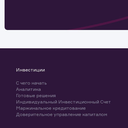
Обр
Обр
Заяв
для 
мате
Спасибо
бума
Ваше об
Спасибо!
ближайш
указ
може
Скачат
Инвестиции
С чего начать
Аналитика
Готовые решения
Индивидуальный Инвестиционный Счет
Маржинальное кредитование
Доверительное управление капиталом