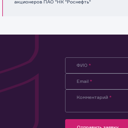
акционеров ПАО "НК "Роснефть"
ФИО
Email
Комментарий
ация предназначена только для клиентов, владеющих
ми эмитента.
оящим подтверждаю, что обладаю всеми необходимыми полно
Отправить заявку