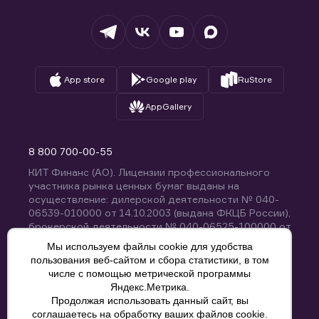
Депозитарий
База знаний
Вопросы и ответы
App store
Google play
RuStore
AppGallery
8 800 700-00-55
КИТ Финанс (АО). Лицензии профессионального
участника рынка ценных бумаг выданы на
осуществление: дилерской деятельности № 040-
06539-010000 от 14.10.2003 (выдана ФКЦБ России),
брокерской деятельности № 040-06525-100000 от
14.10.2003 (выдана ФКЦБ России), деятельности по
Мы используем файлы cookie для удобства
управлению ценными бумагами № 040-13670-
пользования веб-сайтом и сбора статистики, в том
001000 от 26.04.2012 (выдана ФСФР России),
числе с помощью метрической программы
депозитарной деятельности № 040-06467-000100
Яндекс.Метрика.
от 03.10.2003 (выдана ФКЦБ России). Без
Продолжая использовать данный сайт, вы
ограничения срока действия.
8 800 700-00-55
соглашаетесь на обработку ваших файлов cookie.