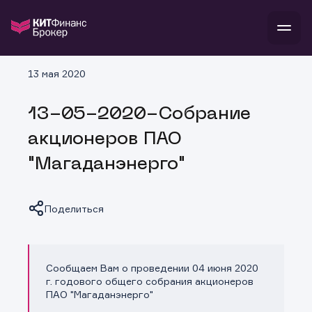
В
13 мая 2020
Войти
Стать клиентом
Л
13-05-2020-Собрание
В
В
В
инвестиции
акционеров ПАО
банкам и компаниям
о компании
"Магаданэнерго"
поддержка
и
о 
п
тарифы
с 
н
и
г
к
т
Поделиться
ан
ка
н
и
п
ба
м
у
во
до
р
Сообщаем Вам о проведении 04 июня 2020
о
д
Копировать ссылку
г. годового общего собрания акционеров
ПАО "Магаданэнерго"