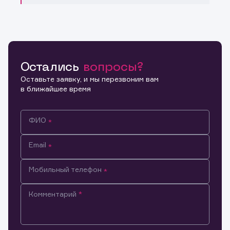
Остались
вопросы?
Оставьте заявку, и мы перезвоним вам
в ближайшее время
ФИО
Email
Мобильный телефон
Комментарий
Информация предназначена только для клиентов,
владеющих активами эмитента.
Настоящим подтверждаю, что обладаю всеми