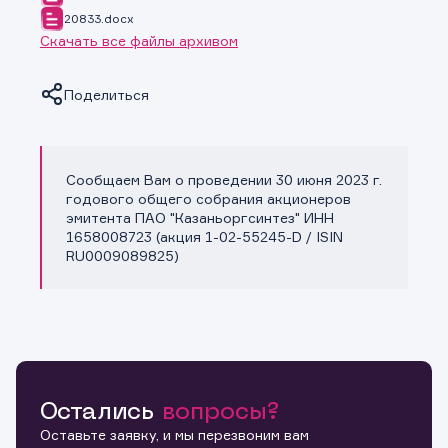
20833.docx
Скачать все файлы архивом
Поделиться
Сообщаем Вам о проведении 30 июня 2023 г.
Копировать ссылку
годового общего собрания акционеров
эмитента ПАО "Казаньоргсинтез" ИНН
1658008723 (акция 1-02-55245-D / ISIN
RU0009089825)
Остались
вопросы?
Оставьте заявку, и мы перезвоним вам