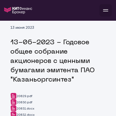
В
13 июня 2023
Войти
Стать клиентом
Л
13-06-2023 - Годовое
В
В
В
инвестиции
общее собрание
банкам и компаниям
о компании
акционеров с ценными
поддержка
и
о 
п
тарифы
бумагами эмитента ПАО
с 
н
и
г
к
т
"Казаньоргсинтез"
ан
ка
н
и
п
ба
м
у
во
до
р
20829.pdf
о
д
20830.pdf
20831.docx
20832.docx