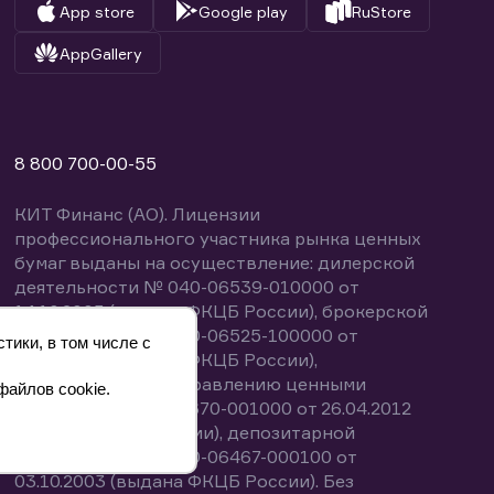
App store
Google play
RuStore
AppGallery
8 800 700-00-55
КИТ Финанс (АО). Лицензии
профессионального участника рынка ценных
бумаг выданы на осуществление: дилерской
деятельности № 040-06539-010000 от
14.10.2003 (выдана ФКЦБ России), брокерской
деятельности № 040-06525-100000 от
тики, в том числе с
14.10.2003 (выдана ФКЦБ России),
деятельности по управлению ценными
файлов cookie.
бумагами № 040-13670-001000 от 26.04.2012
(выдана ФСФР России), депозитарной
деятельности № 040-06467-000100 от
03.10.2003 (выдана ФКЦБ России). Без