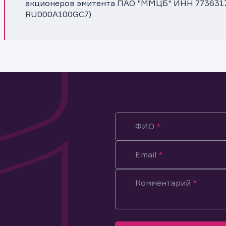
акционеров эмитента ПАО "ММЦБ" ИНН 773631749
RU000A100GC7)
ФИО
Email
Комментарий
ация предназначена только для клиентов, владеющих
ми эмитента.