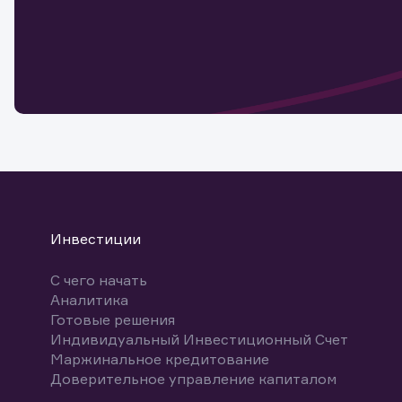
Наст
Обр
Обр
Заяв
для 
мате
Спасибо
бума
Ваше об
Спасибо!
ближайш
указ
може
Скачат
Инвестиции
С чего начать
Аналитика
Готовые решения
Индивидуальный Инвестиционный Счет
Маржинальное кредитование
Доверительное управление капиталом