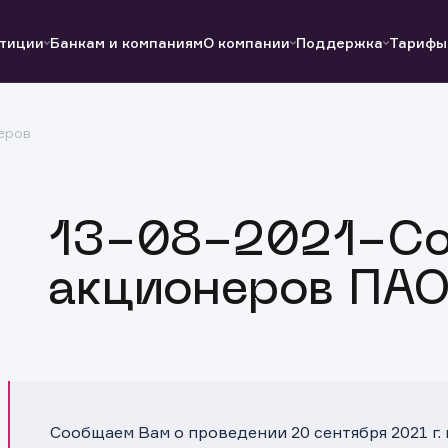
тиции
Банкам и компаниям
О компании
Поддержка
Тарифы
еров
Полезные ссылки
Полезные ссылки
Документы
Документы
QUIK
Вопросы и ответы
Реквизиты
13-08-2021-Со
акционеров ПА
Сообщаем Вам о проведении 20 сентября 2021 г