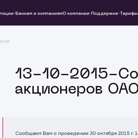
тиции
Банкам и компаниям
О компании
Поддержка
Тарифы
еров
Полезные ссылки
Полезные ссылки
Документы
Документы
QUIK
Вопросы и ответы
Реквизиты
13-10-2015-Со
акционеров ОАО
Сообщаем Вам о проведении 30 октября 2015 г. 