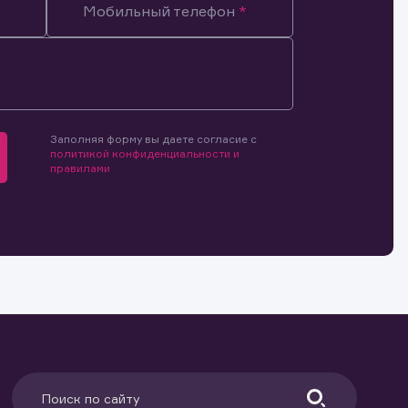
Мобильный телефон
мочиями
и.
й и
о ценным
Заполняя форму вы даете согласие с
ранение
политикой конфиденциальности и
и.
правилами