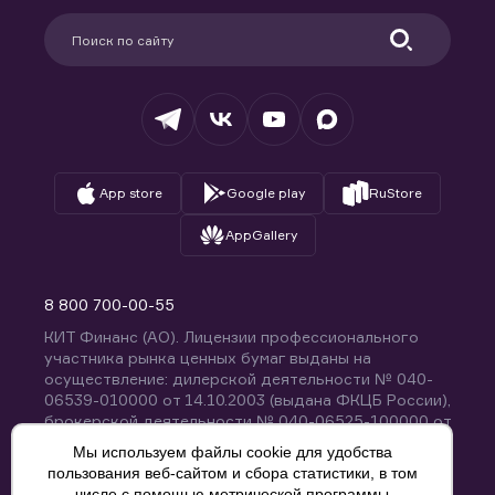
Партнерам
Информация для клиентов
Удостоверяющий центр
Техническая поддержка
Раскрытие обязательной информации
Налогообложение
Депозитарий
База знаний
Вопросы и ответы
App store
Google play
RuStore
AppGallery
8 800 700-00-55
КИТ Финанс (АО). Лицензии профессионального
участника рынка ценных бумаг выданы на
осуществление: дилерской деятельности № 040-
06539-010000 от 14.10.2003 (выдана ФКЦБ России),
брокерской деятельности № 040-06525-100000 от
14.10.2003 (выдана ФКЦБ России), деятельности по
Мы используем файлы cookie для удобства
управлению ценными бумагами № 040-13670-
пользования веб-сайтом и сбора статистики, в том
001000 от 26.04.2012 (выдана ФСФР России),
числе с помощью метрической программы