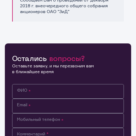
Копировать ссылку
2018 г. внеочередного общего собрания
акционеров ОАО "ЗиД"
Остались
вопросы?
Оставьте заявку, и мы перезвоним вам
в ближайшее время
ФИО
Email
Мобильный телефон
Информация предназначена только для клиентов,
Комментарий