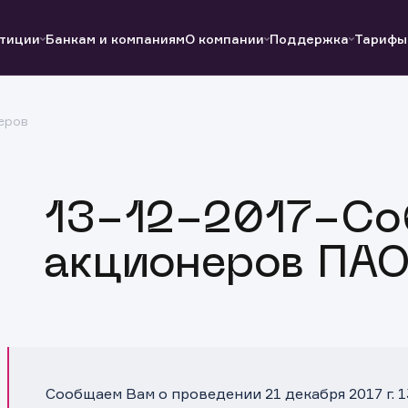
тиции
Банкам и компаниям
О компании
Поддержка
Тарифы
еров
Полезные ссылки
Полезные ссылки
Документы
Документы
QUIK
Вопросы и ответы
Реквизиты
13-12-2017-Со
акционеров ПАО
Сообщаем Вам о проведении 21 декабря 2017 г. 