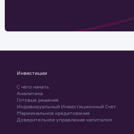
Обр
Обр
Заяв
для 
мате
Спасибо
бума
Ваше об
Спасибо!
ближайш
указ
може
Скачат
Инвестиции
С чего начать
Аналитика
Готовые решения
Индивидуальный Инвестиционный Счет
Маржинальное кредитование
Доверительное управление капиталом