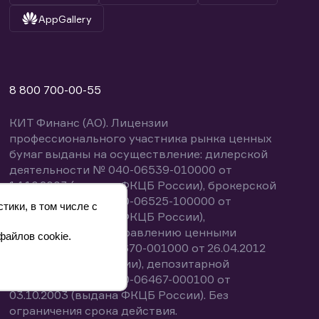
AppGallery
8 800 700-00-55
КИТ Финанс (АО). Лицензии
профессионального участника рынка ценных
бумаг выданы на осуществление: дилерской
деятельности № 040-06539-010000 от
14.10.2003 (выдана ФКЦБ России), брокерской
деятельности № 040-06525-100000 от
тики, в том числе с
14.10.2003 (выдана ФКЦБ России),
деятельности по управлению ценными
файлов cookie.
бумагами № 040-13670-001000 от 26.04.2012
(выдана ФСФР России), депозитарной
деятельности № 040-06467-000100 от
03.10.2003 (выдана ФКЦБ России). Без
ограничения срока действия.