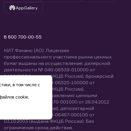
AppGallery
8 800 700-00-55
КИТ Финанс (АО). Лицензии
профессионального участника рынка ценных
бумаг выданы на осуществление: дилерской
деятельности № 040-06539-010000 от
14.10.2003 (выдана ФКЦБ России), брокерской
деятельности № 040-06525-100000 от
тики, в том числе с
14.10.2003 (выдана ФКЦБ России),
деятельности по управлению ценными
файлов cookie.
бумагами № 040-13670-001000 от 26.04.2012
(выдана ФСФР России), депозитарной
деятельности № 040-06467-000100 от
03.10.2003 (выдана ФКЦБ России). Без
ограничения срока действия.