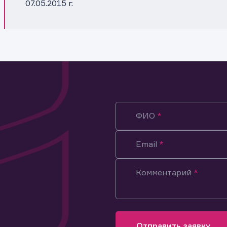
07.05.2015 г.
ФИО
Email
Комментарий
ация предназначена только для клиентов, владеющих
ми эмитента.
оящим подтверждаю, что обладаю всеми необходимыми полно
Отправить заявку