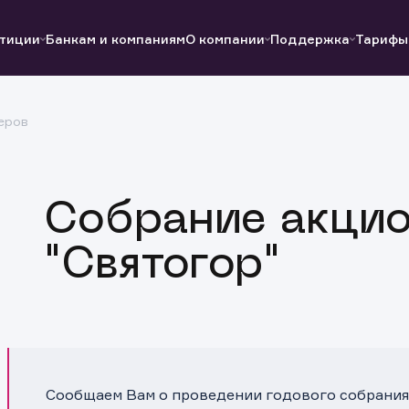
тиции
Банкам и компаниям
О компании
Поддержка
Тарифы
еров
Полезные ссылки
Полезные ссылки
Документы
Документы
QUIK
Вопросы и ответы
Реквизиты
Собрание акци
"Святогор"
Сообщаем Вам о проведении годового собрания