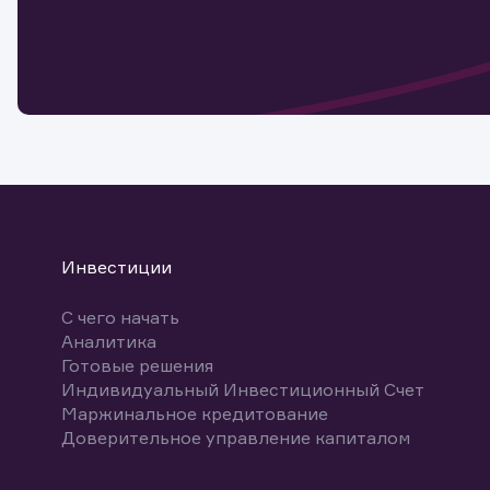
Обр
Обр
Заяв
для 
мате
Спасибо
бума
Ваше об
Спасибо!
ближайш
указ
може
Скачат
Инвестиции
С чего начать
Аналитика
Готовые решения
Индивидуальный Инвестиционный Счет
Маржинальное кредитование
Доверительное управление капиталом