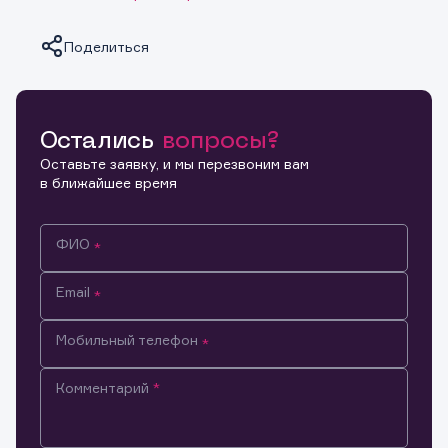
Поделиться
Остались
вопросы?
Копировать ссылку
Оставьте заявку, и мы перезвоним вам
в ближайшее время
ФИО
Email
Мобильный телефон
Комментарий
Информация предназначена только для клиентов,
владеющих активами эмитента.
Настоящим подтверждаю, что обладаю всеми