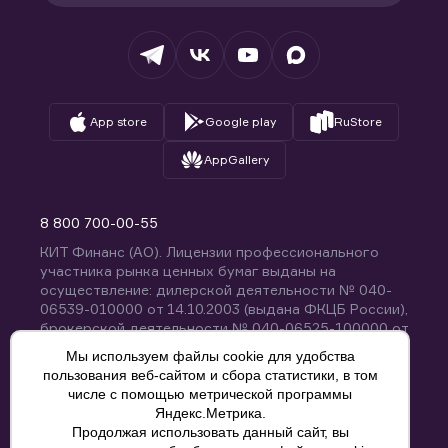
Налогообложение
Депозитарий
База знаний
Вопросы и ответы
App store
Google play
RuStore
AppGallery
8 800 700-00-55
КИТ Финанс (АО). Лицензии профессионального
участника рынка ценных бумаг выданы на
осуществление: дилерской деятельности № 040-
06539-010000 от 14.10.2003 (выдана ФКЦБ России),
брокерской деятельности № 040-06525-100000 от
14.10.2003 (выдана ФКЦБ России), деятельности по
Мы используем файлы cookie для удобства
управлению ценными бумагами № 040-13670-
пользования веб-сайтом и сбора статистики, в том
001000 от 26.04.2012 (выдана ФСФР России),
числе с помощью метрической программы
депозитарной деятельности № 040-06467-000100
Яндекс.Метрика.
от 03.10.2003 (выдана ФКЦБ России). Без
Продолжая использовать данный сайт, вы
ограничения срока действия.