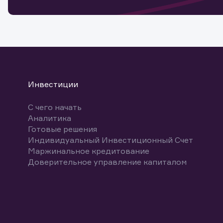
Спасибо
бума
Ваше об
Спасибо!
ближайш
указ
може
Скачат
Инвестиции
С чего начать
Аналитика
Готовые решения
Индивидуальный Инвестиционный Счет
Маржинальное кредитование
Доверительное управление капиталом