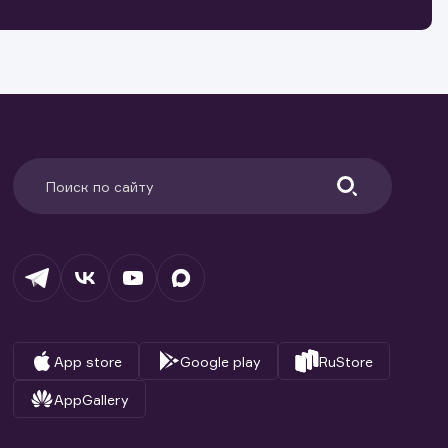
ранение
и.
App store
Google play
RuStore
AppGallery