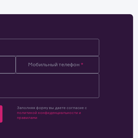
Мобильный телефон
Заполняя форму вы даете согласие с
политикой конфиденциальности и
правилами
мочиями
и.
й и
о ценным