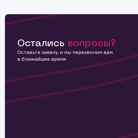
Остались
вопросы?
Оставьте заявку, и мы перезвоним вам
в ближайшее время
Информ
актива
Наст
Обр
Обр
Заяв
для 
мате