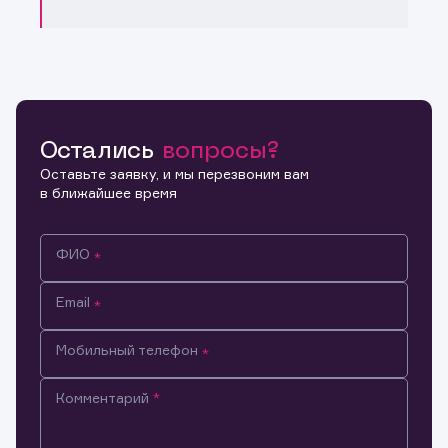
Остались
вопросы?
Оставьте заявку, и мы перезвоним вам
в ближайшее время
ФИО
Email
Мобильный телефон
Комментарий
Информация предназначена только для клиентов,
владеющих активами эмитента.
Настоящим подтверждаю, что обладаю всеми