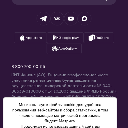
Раскрытие обязательной информации
Налогообложение
Депозитарий
База знаний
Вопросы и ответы
App store
Google play
RuStore
AppGallery
8 800 700-00-55
КИТ Финанс (АО). Лицензии профессионального
участника рынка ценных бумаг выданы на
осуществление: дилерской деятельности № 040-
06539-010000 от 14.10.2003 (выдана ФКЦБ России),
брокерской деятельности № 040-06525-100000 от
14.10.2003 (выдана ФКЦБ России), деятельности по
Мы используем файлы cookie для удобства
управлению ценными бумагами № 040-13670-
пользования веб-сайтом и сбора статистики, в том
001000 от 26.04.2012 (выдана ФСФР России),
числе с помощью метрической программы
депозитарной деятельности № 040-06467-000100
Яндекс.Метрика.
от 03.10.2003 (выдана ФКЦБ России). Без
Продолжая использовать данный сайт, вы