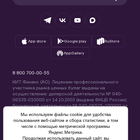
Раскрытие обязательной информации
Налогообложение
Депозитарий
База знаний
Вопросы и ответы
App store
Google play
RuStore
AppGallery
8 800 700-00-55
КИТ Финанс (АО). Лицензии профессионального
участника рынка ценных бумаг выданы на
осуществление: дилерской деятельности № 040-
06539-010000 от 14.10.2003 (выдана ФКЦБ России),
брокерской деятельности № 040-06525-100000 от
14.10.2003 (выдана ФКЦБ России), деятельности по
Мы используем файлы cookie для удобства
управлению ценными бумагами № 040-13670-
пользования веб-сайтом и сбора статистики, в том
001000 от 26.04.2012 (выдана ФСФР России),
числе с помощью метрической программы
депозитарной деятельности № 040-06467-000100
Яндекс.Метрика.
от 03.10.2003 (выдана ФКЦБ России). Без
Продолжая использовать данный сайт, вы