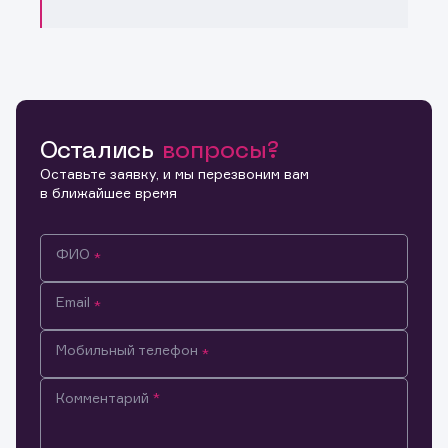
Остались
вопросы?
Оставьте заявку, и мы перезвоним вам
в ближайшее время
ФИО
Email
Мобильный телефон
Комментарий
Информация предназначена только для клиентов,
владеющих активами эмитента.
Настоящим подтверждаю, что обладаю всеми