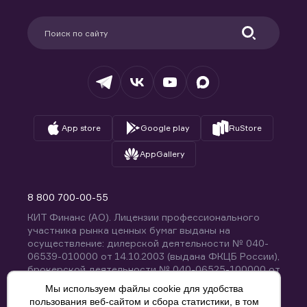
Карьера в компании
Поддержка
Партнерам
Информация для клиентов
Удостоверяющий центр
Техническая поддержка
Раскрытие обязательной информации
Налогообложение
Депозитарий
База знаний
Вопросы и ответы
App store
Google play
RuStore
AppGallery
8 800 700-00-55
КИТ Финанс (АО). Лицензии профессионального
участника рынка ценных бумаг выданы на
осуществление: дилерской деятельности № 040-
06539-010000 от 14.10.2003 (выдана ФКЦБ России),
брокерской деятельности № 040-06525-100000 от
14.10.2003 (выдана ФКЦБ России), деятельности по
Мы используем файлы cookie для удобства
управлению ценными бумагами № 040-13670-
пользования веб-сайтом и сбора статистики, в том