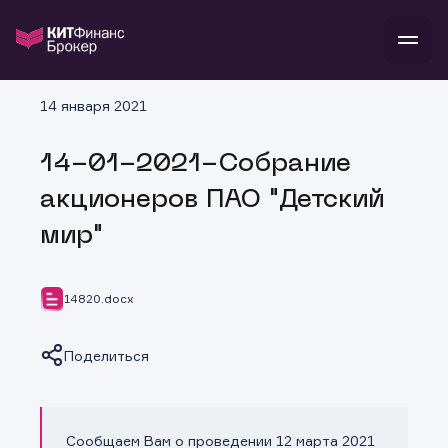
В
14 января 2021
Войти
Стать клиентом
Л
14-01-2021-Собрание
В
В
В
инвестиции
акционеров ПАО "Детский
банкам и компаниям
о компании
мир"
поддержка
и
о 
п
тарифы
с 
н
и
г
к
т
14820.docx
ан
ка
н
и
п
ба
м
у
во
Поделиться
до
р
о
д
Сообщаем Вам о проведении 12 марта 2021