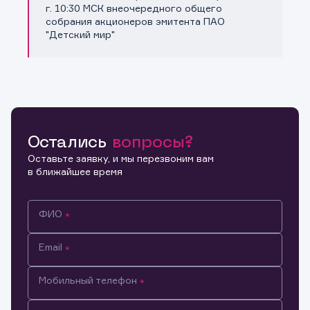
Копировать ссылку
г. 10:30 МСК внеочередного общего
собрания акционеров эмитента ПАО
"Детский мир"
Остались
вопросы?
Оставьте заявку, и мы перезвоним вам
в ближайшее время
ФИО
Email
Мобильный телефон
Информация предназначена только для клиентов,