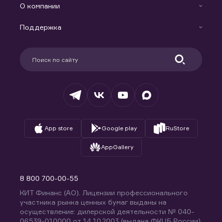
Индивидуальный Инвестиционный Счет
О компании
Маржинальное кредитование
Новости
Доверительное управление капиталом
Поддержка
Контакты
Карьера в компании
Поддержка
Партнерам
Информация для клиентов
Удостоверяющий центр
Техническая поддержка
Раскрытие обязательной информации
Налогообложение
Депозитарий
База знаний
Вопросы и ответы
App store
Google play
RuStore
AppGallery
8 800 700-00-55
КИТ Финанс (АО). Лицензии профессионального
участника рынка ценных бумаг выданы на
осуществление: дилерской деятельности № 040-
06539-010000 от 14.10.2003 (выдана ФКЦБ России),