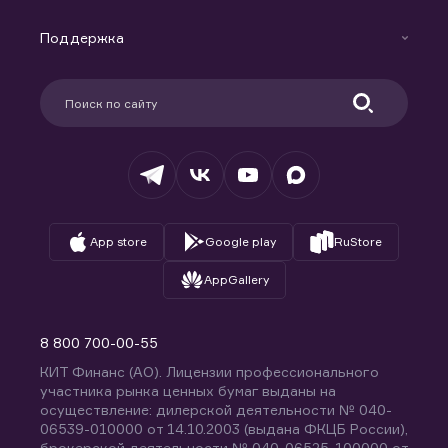
Маржинальное кредитование
Новости
Доверительное управление капиталом
Поддержка
Контакты
Карьера в компании
Поддержка
Партнерам
Информация для клиентов
Удостоверяющий центр
Техническая поддержка
Раскрытие обязательной информации
Налогообложение
Депозитарий
База знаний
Вопросы и ответы
App store
Google play
RuStore
AppGallery
8 800 700-00-55
КИТ Финанс (АО). Лицензии профессионального
участника рынка ценных бумаг выданы на
осуществление: дилерской деятельности № 040-
06539-010000 от 14.10.2003 (выдана ФКЦБ России),
брокерской деятельности № 040-06525-100000 от