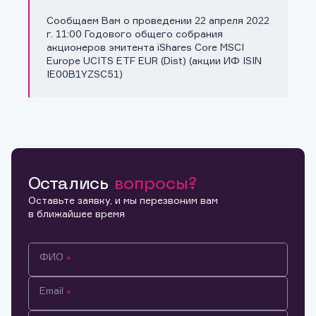
Сообщаем Вам о проведении 22 апреля 2022
Копировать ссылку
г. 11:00 Годового общего собрания
акционеров эмитента iShares Core MSCI
Europe UCITS ETF EUR (Dist) (акции ИФ ISIN
IE00B1YZSC51)
Остались
вопросы?
Оставьте заявку, и мы перезвоним вам
в ближайшее время
ФИО
Email