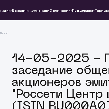
тиции
Банкам и компаниям
О компании
Поддержка
Тарифы
еров
Полезные ссылки
Полезные ссылки
Документы
Документы
QUIK
Вопросы и ответы
Реквизиты
14-05-2025 - Г
заседание обще
акционеров эми
"Россети Центр 
(ISIN RU000A0