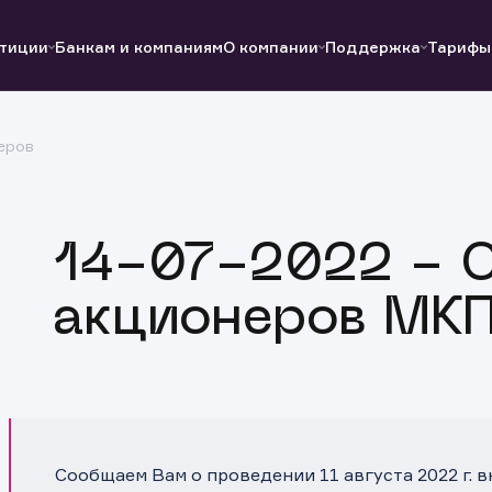
тиции
Банкам и компаниям
О компании
Поддержка
Тарифы
еров
Полезные ссылки
Полезные ссылки
Документы
Документы
QUIK
Вопросы и ответы
Реквизиты
14-07-2022 - 
акционеров МКП
Сообщаем Вам о проведении 11 августа 2022 г. 