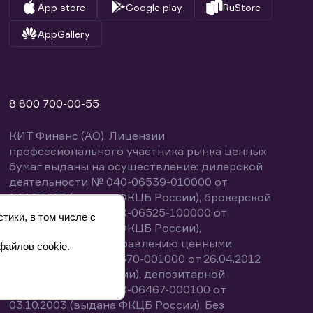
App store
Google play
RuStore
AppGallery
8 800 700-00-55
КИТ Финанс (АО). Лицензии
профессионального участника рынка ценных
бумаг выданы на осуществление: дилерской
деятельности № 040-06539-010000 от
14.10.2003 (выдана ФКЦБ России), брокерской
деятельности № 040-06525-100000 от
тики, в том числе с
14.10.2003 (выдана ФКЦБ России),
деятельности по управлению ценными
файлов cookie.
бумагами № 040-13670-001000 от 26.04.2012
(выдана ФСФР России), депозитарной
деятельности № 040-06467-000100 от
03.10.2003 (выдана ФКЦБ России). Без