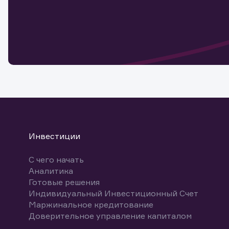
Наст
Обр
Обр
Заяв
для 
мате
Спасибо
бума
Ваше об
Спасибо!
ближайш
указ
може
Скачат
Инвестиции
С чего начать
Аналитика
Готовые решения
Индивидуальный Инвестиционный Счет
Маржинальное кредитование
Доверительное управление капиталом