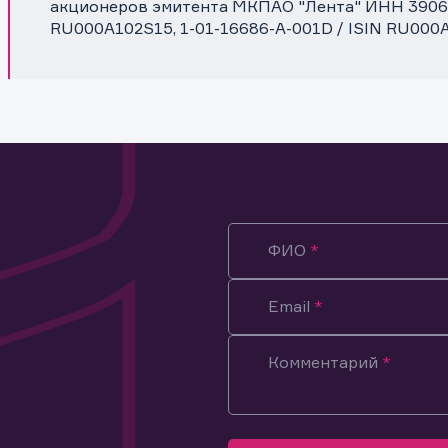
акционеров эмитента МКПАО "Лента" ИНН 390639
RU000A102S15, 1-01-16686-A-001D / ISIN RU000
ФИО
Email
Комментарий
ация предназначена только для клиентов, владеющих
ми эмитента.