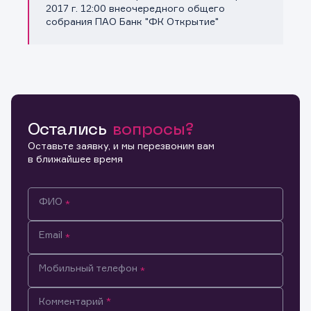
Копировать ссылку
2017 г. 12:00 внеочередного общего
собрания ПАО Банк "ФК Открытие"
Остались
вопросы?
Оставьте заявку, и мы перезвоним вам
в ближайшее время
ФИО
Email
Мобильный телефон
Информация предназначена только для клиентов,
Комментарий