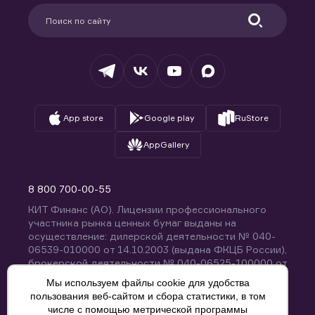
Партнерам
Информация для клиентов
Удостоверяющий центр
Техническая поддержка
Раскрытие обязательной информации
Налогообложение
Депозитарий
База знаний
Вопросы и ответы
App store
Google play
RuStore
AppGallery
8 800 700-00-55
КИТ Финанс (АО). Лицензии профессионального
участника рынка ценных бумаг выданы на
осуществление: дилерской деятельности № 040-
06539-010000 от 14.10.2003 (выдана ФКЦБ России),
брокерской деятельности № 040-06525-100000 от
14.10.2003 (выдана ФКЦБ России), деятельности по
Мы используем файлы cookie для удобства
управлению ценными бумагами № 040-13670-
пользования веб-сайтом и сбора статистики, в том
001000 от 26.04.2012 (выдана ФСФР России),
числе с помощью метрической программы