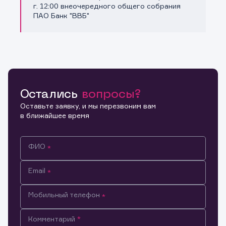
Копировать ссылку
г. 12:00 внеочередного общего собрания
ПАО Банк "ВВБ"
Остались
вопросы?
Оставьте заявку, и мы перезвоним вам
в ближайшее время
ФИО
Email
Мобильный телефон
Информация предназначена только для клиентов,
Комментарий