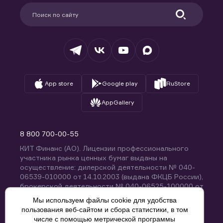
Партнерам
Информация для клиентов
Удостоверяющий центр
Техническая поддержка
Раскрытие обязательной информации
Налогообложение
Депозитарий
База знаний
Вопросы и ответы
App store
Google play
RuStore
AppGallery
8 800 700-00-55
КИТ Финанс (АО). Лицензии профессионального
участника рынка ценных бумаг выданы на
осуществление: дилерской деятельности № 040-
06539-010000 от 14.10.2003 (выдана ФКЦБ России),
брокерской деятельности № 040-06525-100000 от
14.10.2003 (выдана ФКЦБ России), деятельности по
Мы используем файлы cookie для удобства
управлению ценными бумагами № 040-13670-
пользования веб-сайтом и сбора статистики, в том
001000 от 26.04.2012 (выдана ФСФР России),
числе с помощью метрической программы