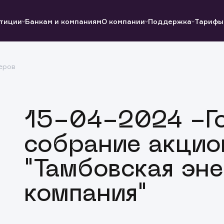
тиции
Банкам и компаниям
О компании
Поддержка
Тарифы
еров
Полезные ссылки
Полезные ссылки
Документы
Документы
QUIK
Вопросы и ответы
Реквизиты
15-04-2024 -Г
собрание акцио
"Тамбовская эн
компания"