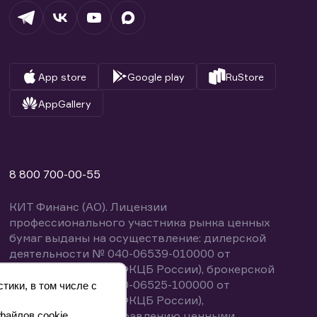
App store
Google play
RuStore
AppGallery
8 800 700-00-55
КИТ Финанс (АО). Лицензии
профессионального участника рынка ценных
бумаг выданы на осуществление: дилерской
деятельности № 040-06539-010000 от
14.10.2003 (выдана ФКЦБ России), брокерской
деятельности № 040-06525-100000 от
тики, в том числе с
14.10.2003 (выдана ФКЦБ России),
деятельности по управлению ценными
файлов cookie.