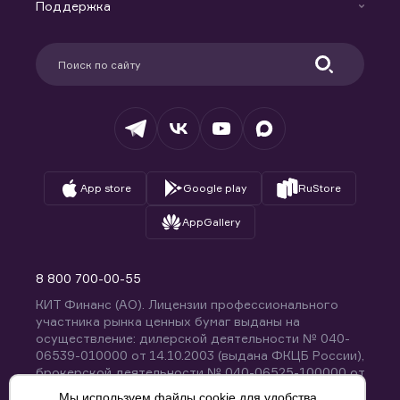
Доверительное управление капиталом
Поддержка
Контакты
Карьера в компании
Поддержка
Партнерам
Информация для клиентов
Удостоверяющий центр
Техническая поддержка
Раскрытие обязательной информации
Налогообложение
Депозитарий
База знаний
Вопросы и ответы
App store
Google play
RuStore
AppGallery
8 800 700-00-55
КИТ Финанс (АО). Лицензии профессионального
участника рынка ценных бумаг выданы на
осуществление: дилерской деятельности № 040-
06539-010000 от 14.10.2003 (выдана ФКЦБ России),
брокерской деятельности № 040-06525-100000 от
14.10.2003 (выдана ФКЦБ России), деятельности по
Мы используем файлы cookie для удобства