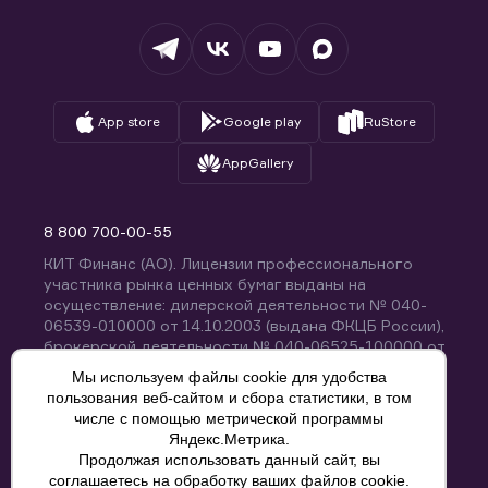
Депозитарий
База знаний
Вопросы и ответы
App store
Google play
RuStore
AppGallery
8 800 700-00-55
КИТ Финанс (АО). Лицензии профессионального
участника рынка ценных бумаг выданы на
осуществление: дилерской деятельности № 040-
06539-010000 от 14.10.2003 (выдана ФКЦБ России),
брокерской деятельности № 040-06525-100000 от
14.10.2003 (выдана ФКЦБ России), деятельности по
Мы используем файлы cookie для удобства
управлению ценными бумагами № 040-13670-
пользования веб-сайтом и сбора статистики, в том
001000 от 26.04.2012 (выдана ФСФР России),
числе с помощью метрической программы
депозитарной деятельности № 040-06467-000100
Яндекс.Метрика.
от 03.10.2003 (выдана ФКЦБ России). Без
Продолжая использовать данный сайт, вы
ограничения срока действия.
8 800 700-00-55
соглашаетесь на обработку ваших файлов cookie.