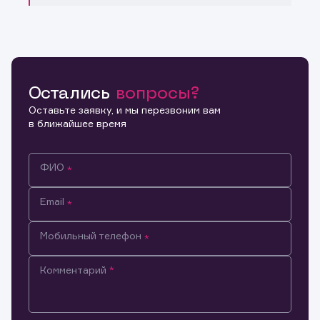
Остались
вопросы?
Оставьте заявку, и мы перезвоним вам
в ближайшее время
ФИО
Email
Мобильный телефон
Комментарий
Информация предназначена только для клиентов,
владеющих активами эмитента.
Настоящим подтверждаю, что обладаю всеми