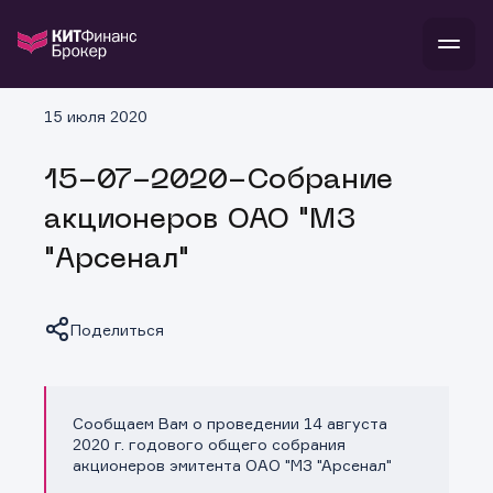
В
15 июля 2020
Войти
Стать клиентом
Л
15-07-2020-Собрание
В
В
В
инвестиции
акционеров ОАО "МЗ
банкам и компаниям
о компании
"Арсенал"
поддержка
и
о 
п
тарифы
с 
н
и
г
к
т
Поделиться
ан
ка
н
и
п
ба
м
у
во
до
р
Сообщаем Вам о проведении 14 августа
о
д
Копировать ссылку
2020 г. годового общего собрания
акционеров эмитента ОАО "МЗ "Арсенал"