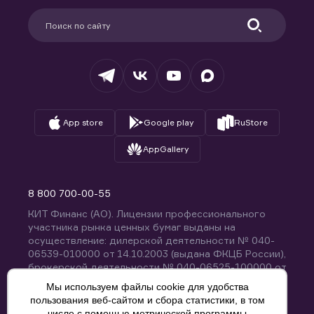
Партнерам
Информация для клиентов
Удостоверяющий центр
Техническая поддержка
Раскрытие обязательной информации
Налогообложение
Депозитарий
База знаний
Вопросы и ответы
App store
Google play
RuStore
AppGallery
8 800 700-00-55
КИТ Финанс (АО). Лицензии профессионального
участника рынка ценных бумаг выданы на
осуществление: дилерской деятельности № 040-
06539-010000 от 14.10.2003 (выдана ФКЦБ России),
брокерской деятельности № 040-06525-100000 от
14.10.2003 (выдана ФКЦБ России), деятельности по
Мы используем файлы cookie для удобства
управлению ценными бумагами № 040-13670-
пользования веб-сайтом и сбора статистики, в том
001000 от 26.04.2012 (выдана ФСФР России),
числе с помощью метрической программы