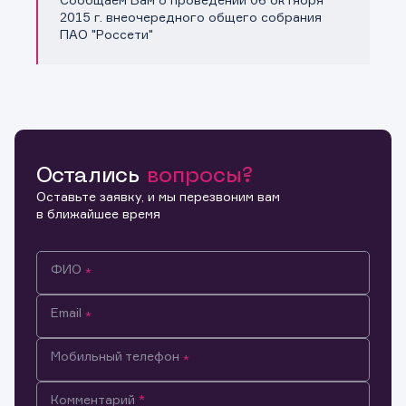
Копировать ссылку
2015 г. внеочередного общего собрания
ПАО "Россети"
Остались
вопросы?
Оставьте заявку, и мы перезвоним вам
в ближайшее время
ФИО
Email
Мобильный телефон
Информация предназначена только для клиентов,
Комментарий