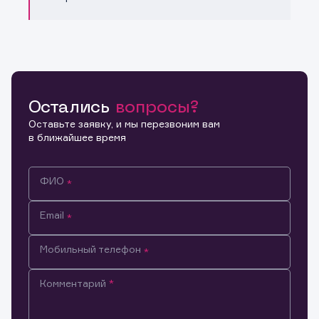
Остались
вопросы?
Оставьте заявку, и мы перезвоним вам
в ближайшее время
ФИО
Email
Мобильный телефон
Комментарий
Информация предназначена только для клиентов,
владеющих активами эмитента.
Настоящим подтверждаю, что обладаю всеми