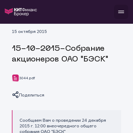
В
15 октября 2015
Войти
Стать клиентом
Л
15-10-2015-Собрание
В
В
В
инвестиции
акционеров ОАО "БЭСК"
банкам и компаниям
о компании
поддержка
и
о 
п
тарифы
3044.pdf
с 
н
и
г
к
т
ан
ка
н
Поделиться
и
п
ба
м
у
во
до
р
о
д
Сообщаем Вам о проведении 24 декабря
Копировать ссылку
2015 г. 12:00 внеочередного общего
собрания ОАО "БЭСК"