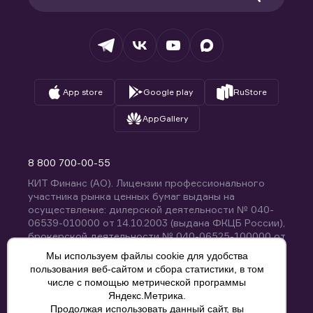
Раскрытие обязательной информации
Налогообложение
Депозитарий
База знаний
Вопросы и ответы
App store
Google play
RuStore
AppGallery
8 800 700-00-55
КИТ Финанс (АО). Лицензии профессионального
участника рынка ценных бумаг выданы на
осуществление: дилерской деятельности № 040-
06539-010000 от 14.10.2003 (выдана ФКЦБ России),
брокерской деятельности № 040-06525-100000 от
14.10.2003 (выдана ФКЦБ России), деятельности по
Мы используем файлы cookie для удобства
управлению ценными бумагами № 040-13670-
пользования веб-сайтом и сбора статистики, в том
001000 от 26.04.2012 (выдана ФСФР России),
числе с помощью метрической программы
депозитарной деятельности № 040-06467-000100
Яндекс.Метрика.
от 03.10.2003 (выдана ФКЦБ России). Без
Продолжая использовать данный сайт, вы