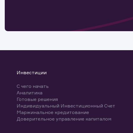
Обр
Обр
Заяв
для 
мате
Спасибо
бума
Ваше об
Спасибо!
ближайш
указ
може
Скачат
Инвестиции
С чего начать
Аналитика
Готовые решения
Индивидуальный Инвестиционный Счет
Маржинальное кредитование
Доверительное управление капиталом