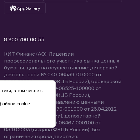
AppGallery
8 800 700-00-55
КИТ Финанс (АО). Лицензии
профессионального участника рынка ценных
бумаг выданы на осуществление: дилерской
деятельности № 040-06539-010000 от
14.10.2003 (выдана ФКЦБ России), брокерской
деятельности № 040-06525-100000 от
тики, в том числе с
14.10.2003 (выдана ФКЦБ России),
деятельности по управлению ценными
файлов cookie.
бумагами № 040-13670-001000 от 26.04.2012
(выдана ФСФР России), депозитарной
деятельности № 040-06467-000100 от
03.10.2003 (выдана ФКЦБ России). Без
ограничения срока действия.