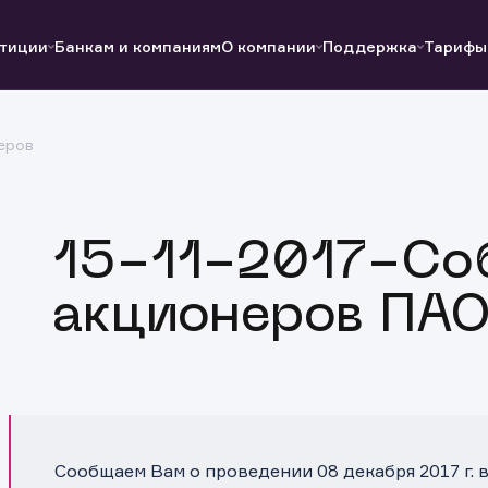
тиции
Банкам и компаниям
О компании
Поддержка
Тарифы
еров
Полезные ссылки
Полезные ссылки
Документы
Документы
QUIK
Вопросы и ответы
Реквизиты
15-11-2017-Со
акционеров ПАО
Сообщаем Вам о проведении 08 декабря 2017 г.