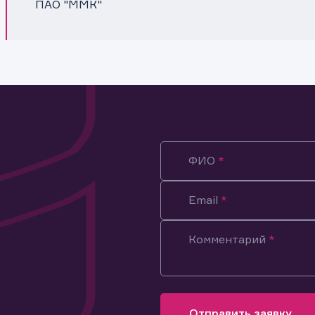
ПАО "ММК"
ФИО
Email
Комментарий
ация предназначена только для клиентов, владеющих
ми эмитента.
оящим подтверждаю, что обладаю всеми необходимыми полно
Отправить заявку