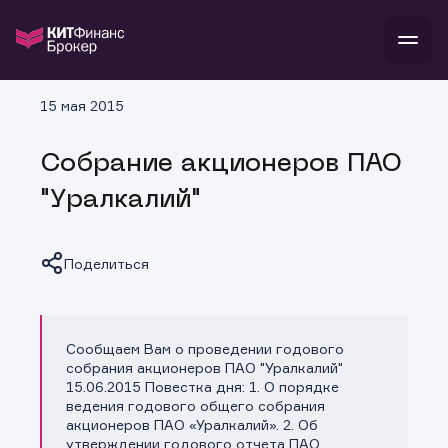
В
15 мая 2015
Войти
Стать клиентом
Л
Собрание акционеров ПАО
В
В
В
инвестиции
"Уралкалий"
банкам и компаниям
о компании
поддержка
и
о 
п
тарифы
Поделиться
с 
н
и
г
к
т
ан
ка
н
и
п
ба
м
у
во
Сообщаем Вам о проведении годового
Копировать ссылку
до
р
собрания акционеров ПАО "Уралкалий"
о
д
15.06.2015 Повестка дня: 1. О порядке
ведения годового общего собрания
акционеров ПАО «Уралкалий». 2. Об
утверждении годового отчета ПАО