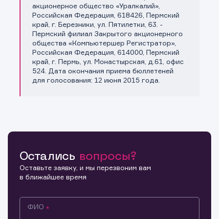
акционерное общество «Уралкалий»,
Российская Федерация, 618426, Пермский
Информация предназначена только для клиентов,
край, г. Березники, ул. Пятилетки, 63. -
владеющих активами эмитента.
Пермский филиал Закрытого акционерного
Настоящим подтверждаю, что обладаю всеми
общества «Компьютершер Регистратор»,
необходимыми полномочиями для ознакомления с
Заявка на предоставление
Российская Федерация, 614000, Пермский
Обращение в компанию
размещенной на Интернет-ресурсе информацией и
Обращение в компанию
край, г. Пермь, ул. Монастырская, д.61, офис
информации.
материалами, предназначенными для лиц,
524. Дата окончания приема бюллетеней
осуществляющих права по ценным бумагам. Обязуюсь
Спасибо! Ваше сообщение успешно отправлено. Мы
Ваше обращение отправлено в компанию.
для голосования: 12 июня 2015 года.
не осуществлять дальнейшее распространение
свяжемся с Вами в ближайшее время.
Спасибо! Ваша заявка успешно отправлена.
указанных материалов и ссылок на материалы, если
такое распространение может повлечь нарушение
законодательства Российской Федерации.
Скачать файлы
Остались
вопросы?
Оставьте заявку, и мы перезвоним вам
в ближайшее время
ФИО