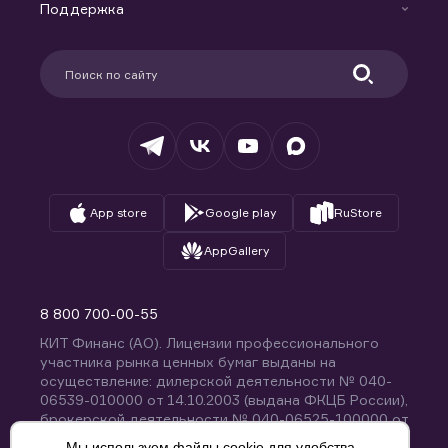
Доверительное управление капиталом
Поддержка
Контакты
Карьера в компании
Поддержка
Партнерам
Информация для клиентов
Удостоверяющий центр
Техническая поддержка
Раскрытие обязательной информации
Налогообложение
Депозитарий
База знаний
Вопросы и ответы
App store
Google play
RuStore
AppGallery
8 800 700-00-55
КИТ Финанс (АО). Лицензии профессионального
участника рынка ценных бумаг выданы на
осуществление: дилерской деятельности № 040-
06539-010000 от 14.10.2003 (выдана ФКЦБ России),
брокерской деятельности № 040-06525-100000 от
14.10.2003 (выдана ФКЦБ России), деятельности по
Мы используем файлы cookie для удобства