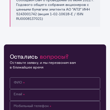
Копировать ссылку
Годового общего собрания акционеров с
ценными бумагами эмитента АО "АПЗ" ИНН
5243001742 (акция 1-02-10618-E / ISIN
RU0008137021)
Остались
вопросы?
Оставьте заявку, и мы перезвоним вам
в ближайшее время
ФИО
Email
Мобильный телефон