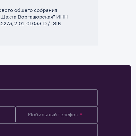
дового общего собрания
 "Шахта Воргашорская" ИНН
273, 2-01-01033-D / ISIN
Мобильный телефон