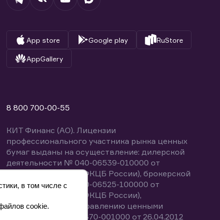
App store
Google play
RuStore
AppGallery
8 800 700-00-55
КИТ Финанс (АО). Лицензии
профессионального участника рынка ценных
бумаг выданы на осуществление: дилерской
деятельности № 040-06539-010000 от
14.10.2003 (выдана ФКЦБ России), брокерской
деятельности № 040-06525-100000 от
тики, в том числе с
14.10.2003 (выдана ФКЦБ России),
деятельности по управлению ценными
файлов cookie.
бумагами № 040-13670-001000 от 26.04.2012